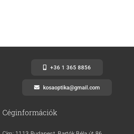
+36 1 365 8856
kosaoptika@gmail.com
Céginformációk
Cím: 1113 Budapest, Bartók Béla út 86